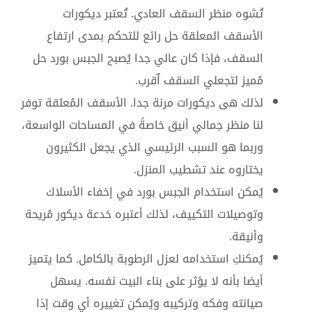
تُشوه منظر السقف العادي. تُعتبر ديكورات
الأسقف المعلقة حل رائع للتحكم بمدى ارتفاع
السقف، فإذا كان عالي جدا يُصبح الجبس بورد حل
مُميز لتجعلي السقف اٌقرب.
لذلك هى ديكورات مرنة جدا. الأسقف المُعلقة توفر
لنا منظر جمالي أنيق خاصةً في المساحات الواسعة،
وربما هو السبب الرئيسي الذي يجعل الكثيرون
يختاروه عند تشطيب المنزل.
يُمكن استخدام الجبس بورد في إخفاء الأسلاك
وتوصيلات التكييف، لذلك أعتبره خدعة ديكور مُريحة
وأنيقة.
يُمكنكِ استخدامه لعزل الرطوبة بالكامل. كما يتميز
أيضا بأنه لا يؤثر على بناء البيت نفسه. يسهل
صيانته وفكه وتركيبه ويُمكن تغييره أي وقت إذا