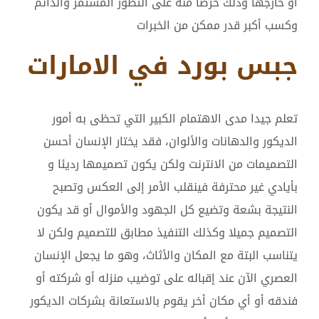
او خارجها وذلك حرصا منه على التطور المستمر والدائم
وكسب أكبر قدر ممكن من الخبرات
جبس بورد في الامارات
تعلم جيدا مدى الاهتمام الكبير التي تحظى به أمور
الديكور والدهانات والألوان، فقد يختار الإنسان أحسن
التصميمات من الانترنت ولكن يكون تصميمها رديئا و
بأيادي غير محترفة فينقلب الأمر إلى العكس وتصبح
النتيجة بشعة وتضيع كل الجهود والأموال أو قد يكون
التصميم جميلا وكذلك التنفيذ مطابق للتصميم ولكن لا
يتناسب البتة مع المكان والأثاث، وهو ما يجعل الإنسان
العصري الآن عند إقباله على توضيب منزله أو شركته أو
فندقه أو أي مكان أخر يقوم بالاستعانة بشركات الديكور