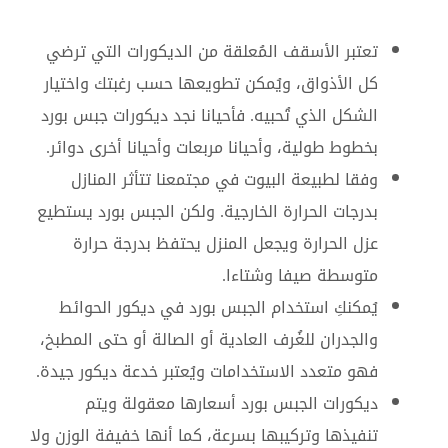
تعتبر الأسقف المُعلقة من الديكورات التي ترضي
كل الأذواق، ويُمكن تطويعها حسب رغبتك واختيار
الشكل الذي تُحبيه. فأحيانا نجد ديكورات جبس بورد
بخطوط طولية، وأحيانا مربعات وأحيانا أخرى دوائر.
وفقا لطبيعة البيوت في مجتمعنا تتأثر المنازل
بدرجات الحرارة الخارجية. ولكن الجبس بورد يستطيع
عزل الحرارة ويجعل المنزل يحتفظ بدرجة حرارة
متوسطة صيفا وشتاءا.
يُمكنكِ استخدام الجبس بورد في ديكور الحوائط
والجدران للغُرف العادية أو الصالة أو حتى المطبخ،
فهو متعدد الاستخدامات ويُعتبر خدعة ديكور جيدة.
ديكورات الجبس بورد أسعارها معقولة ويتم
تنفيذها وتركيبها بسرعة، كما أنها خفيفة الوزن ولا