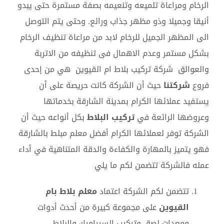
الرخام ومراعاة تلميعه وتنعيمه بصفة مستمرة حتى يبدو
أنيقا وجميلا وذو مظهر جذاب ورائع. وحتى يتم التوصل
الى المظهر الجميل للرخام لابد من مراعاة تنظيف الرخام
بشكل مستمر وعدم الاهمال فى تنظيفه من الاتربة
والعوالق شركة تركيب بلاط ام القيوين هي من إحدى
فروع
شركتنا
حيث أن الشركة كانت حريصة على أن
يستفيد عملائها الكرام بمدينة الشارقة بخدماتها
وعروضها الرائعة في
تركيب البلاط
بكل أنواعه حيث أن
الشركة توفر لعملائها الكرام أفضل معلم مبلط بالشارقة
فهو يتميز بالمهارة والكفاءة والدقة المتناهية في أداء
عمله فالشركة تتضمن لكم ما يلي
تتضمن لكم الشركة اعتماد
معلم بلاط بام
القيوين
على مجموعة كبيرة من أحدث أدوات
ومعدات لصق وتركيب السيراميك والبلاط.