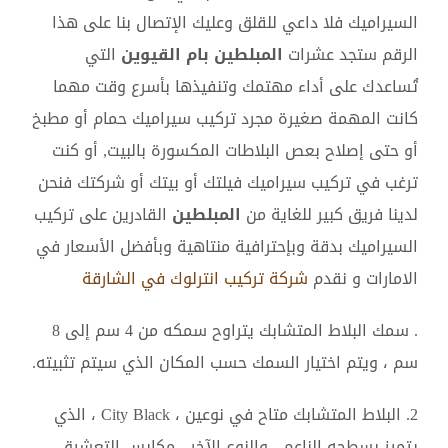
السيراميك فلا داعي للقلق وعليك الإتصال بنا على هذا
الرقم ستجد عشرات
المبلطين بام القيوين
التي
تُساعدك على أداء مهتمك وتنفيذها بأسرع وقت مهما
كانت المهمة صغيرة مجرد تركيب سيراميك حمام أو مطبخ
أو حتى إصلاح بعص البلاطات المكسورة بالبيت, أو كنت
ترغب في تركيب سيراميك فيلتك أو بيتك أو شركتك فنحن
لدينا فريق كبير للغاية من
المبلطين
القادرين على تركيب
السيراميك بدقة وبإحترافية منتاهية وبأفضل الأسعار في
الامارات و نقدم
شركة تركيب انترلوك في الشارقة
. سمك البلاط المتشابك يتراوح سمكه من 4 سم إلى 8
سم ، ويتم اختيار السمك حسب المكان الذي سيتم تثبيته.
2. البلاط المتشابك متاح في نوعين ، City Black ، الذي
يتميز بسطحه الناعم ، والنوع الآخر ، مكابس التعشيق ،