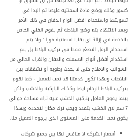
فيها البلاط ؛ ثم البدا في معالجتها من اى شقوق أو
كسور وذلك بوضع مادة اسمنتيه عليها ثم البدا في
تسويتها واستخدام افضل انواع الدفان في ذلك الأمر
وبعد الانتهاء يتم وضع البلاطة ثم يقوم الفني الخاص
بالخدمة في إزالة اى بقايا اسمنتية فورا ؛ ولا يتم
استخدام الرمل الاصغر فقط في تركيب البلاط بل يتم
استخدام أفضل أنواع الاسمنت والدفان والغراء الخالي من
الشوائب والاملاح حتى لا يحدث رطوبه أو تشققات بين
البلاطات وبهذا تكون خدمتنا قد تمت للعميل ، كما نقوم
بتركيب البلاط الرخام ايضا وكذلك الباركيه والخشب ولكن
بينما يقوم العامل بتركيب الخشب عليه ترك مساحة حوالي
٢ سم لان الخشب يتمدد ويجب ترك مكان لتمدده وبهذا
يكون تمت الخدمة على المستوى الذى يرجوه العميل منا.
أسعار الشركة لا منافس لها بين جميع شركات