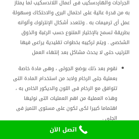
الجراجات والهاردسكيب فى أعمال اللاندسكيب لما يمتاز
به من قدرة عالية على احتمال البرى والاحتكاك وسهولة
عمل أى ترميمات به . وتتعدد أشكال الإنترلوك وألوانه
بطريقة تسمح بالإختيار المتنوع حسب الرغبة والذوق
الشخصى . ويتم تركيبه بخطوات تقليدية يراعى فيها
الترتيب حتى لا يحدث مشاكل بعد إنتهاء العمل
نقوم بعد ذلك بوضع الجولى ، وهى مادة خاصة
بعملية جلى الرخام ولابد من استخدام المادة التى
تتوافق مع الرخام فى اللون والديكور الخاص به ،
وهذه العملية من اهم العمليات التى نوليها
اهتماما كبيرا لكى تكون على مستوى التميز فى
الجلى .
بعد ذلك نستعمل آلات التشطيب النهائية التى
اتصل الآن
يظهر بعدها الرخام كما لو كان جديدا ، ويرجع لون