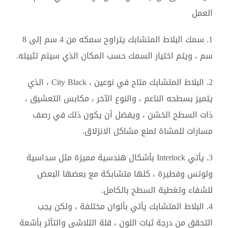
العمل
1. سمك البلاط المتشابك يتراوح سمكه من 4 سم إلى 8
سم ، ويتم اختيار السمك حسب المكان الذي سيتم تثبيته.
2. البلاط المتشابك متاح في نوعين ، City Black ، الذي
يتميز بسطحه الناعم ، والنوع الآخر ، مكابس التعشيق ،
ذات السطح الخشن ، ويفضل أن يكون ذلك في رصف
مسارات للمشاة لمنع مشاكل الانزلاق.
3. يأتي Interlock بأشكال هندسية مميزة مثل سداسية
ولوتس وفطيرة ، كلها متشابكة مع بعضها البعض
للشفاء وتغطية السطح بالكامل.
4. البلاط المتشابك يأتي بألوان مختلفة ، ولكن يجب
التحقق من درجة ثبات اللون ، قلة التلاشي والتأثر بأشعة