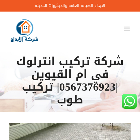
Ski
الابداع الصيانه العامه والديكورات الحديثه
t
conten
شركة تركيب انترلوك
في ام القيوين
|0567376923| تركيب
طوب
مشاهدة
صورة