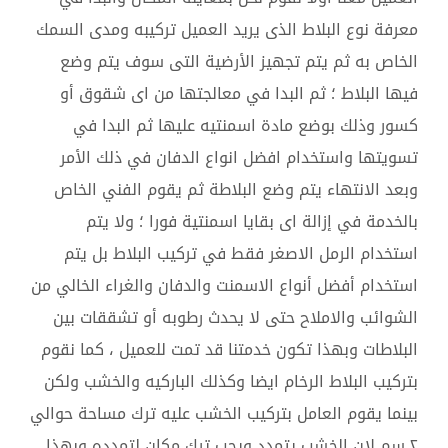
معرفة نوع البلاط الذى يريد العميل تركيبه ومدى السمك
الخاص به ثم يتم تجهيز الأرضية التى سوف يتم وضع
فيها البلاط ؛ ثم البدا في معالجتها من اى شقوق أو
كسور وذلك بوضع مادة اسمنتيه عليها ثم البدا في
تسويتها واستخدام افضل انواع الدفان في ذلك الأمر
وبعد الانتهاء يتم وضع البلاطة ثم يقوم الفني الخاص
بالخدمة في إزالة اى بقايا اسمنتية فورا ؛ ولا يتم
استخدام الرمل الاصغر فقط في تركيب البلاط بل يتم
استخدام أفضل أنواع الاسمنت والدفان والغراء الخالي من
الشوائب والاملاح حتى لا يحدث رطوبه أو تشققات بين
البلاطات وبهذا تكون خدمتنا قد تمت للعميل ، كما نقوم
بتركيب البلاط الرخام ايضا وكذلك الباركيه والخشب ولكن
بينما يقوم العامل بتركيب الخشب عليه ترك مساحة حوالي
٢ سم لان الخشب يتمدد ويجب ترك مكان لتمدده وبهذا