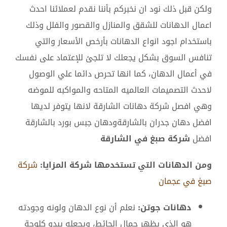
ولكن قبل ذلك نود ان نخبركم بأننا نقدم لعملائنا احدث
اعمال الدهانات للشقق والمنازل والقصور والفلل وذلك
باستخدام اجود انواع الدهانات بأرخص الأسعار والتي
تنافس السوق بشكل يجعلك لا تلجئ للإعتماد على نفسك
في أعمال الدهان، كما انها تحرص دائما علي الوصول
لاحدث التصميمات العالميه المتاحه والمواكبه للموضه
وهي افصل شركة دهانات الشارقة لانها يتوفر لديها
افضل دهان جدران بالشارقةودهان جبس بورد بالشارقة
افضل
شركة صبغ في الشارقة
ومن الدهانات التي تستخدمها شركة المزايا:
شركة
صبغ في عجمان
دهانات جوتن:
نعلم أن نوع الدهان ولونه وجودته
هو الذي يظهر جمال الحائط، ويجعله يبدو كلوحة