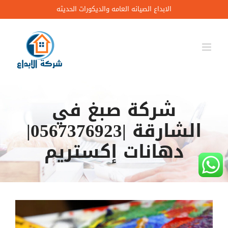
Ski
الابداع الصيانه العامه والديكورات الحديثه
t
conten
شركة صبغ في
الشارقة |0567376923|
دهانات إكستريم
مشاهدة
صورة