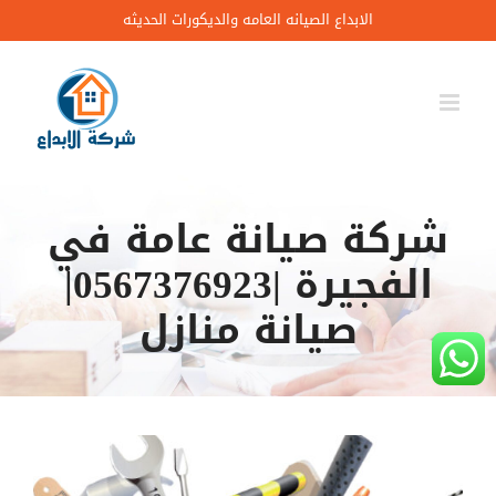
Ski
الابداع الصيانه العامه والديكورات الحديثه
t
conten
شركة صيانة عامة في
الفجيرة |0567376923|
صيانة منازل
مشاهدة
صورة