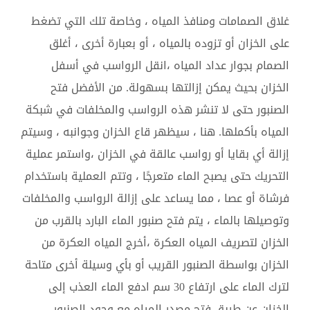
غلاق الصمامات ومنافذ المياه ، وخاصة تلك التي تضغط
على الخزان أو تزوده بالمياه ، أو بعبارة أخرى ، أغلق
الصمام بجوار عداد المياه ،انقل الرواسب في أسفل
الخزان بحيث يمكن إزالتها بسهولة. من الأفضل فتح
الصنبور حتى لا تنشر هذه الرواسب والمخلفات في شبكة
المياه بأكملها. هنا ، سيظهر قاع الخزان وجوانبه ، وسيتم
إزالة أي بقايا أو رواسب عالقة في الخزان ،واستمر عملية
التحريك حتى يصبح الماء متعرجًا ، وتتم العملية باستخدام
فرشاة أو عصا ، مما يساعد على إزالة الرواسب والمخلفات
وتوصيلها بالماء ، يتم فتح صنبور الماء البارد بالقرب من
الخزان لتصريف المياه العكرة ،أخرج المياه العكرة من
الخزان بواسطة الصنبور القريب أو بأي وسيلة أخرى متاحة
لترك الماء على ارتفاع 30 سم ادفع الماء العذب إلى
الخزان عن طريق فتح مصدر المياه مع وجود الصنبور