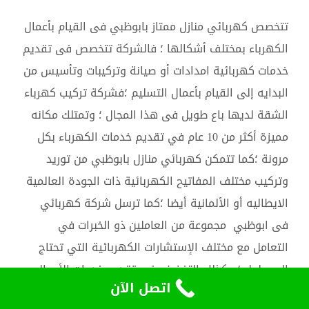
تتخصص كهربائي منازل ممتاز بابوظبي فى القيام بأعمال
الكهرباء بمختلف أشكالها ؛ فالشركة تتخصص فى تقديم
خدمات كهربائية امدادات أو صيانة وتركيبات وتأسيس من
البدايه إلى القيام بأعمال التسليم ؛فشركة تركيب كهرباء
الشقة لديها باع طويل فى هذا المجال ؛ وتمتلك مكانه
مميزة أكثر من 10 عام في تقديم خدمات الكهرباء بكل
مرونة ؛كما تتمكن كهربائي منازل بابوظبي من توريد
وتركيب مختلف المفاتيح الكهربائية ذات الجودة العالمية
الايطاليه أو الألمانية أيضا ؛كما ترسل شركة كهربائي
فى ابوظبي مجموعة من العاملين ذو الخبرات في
التعامل مع مختلف الإستشارات الكهربائية التي تحتاج
إلى حلول ؛ وكذلك التخضض في تقديم خدمات الأعمال
اتصل الآن
الجبسية والديكورات المميزة