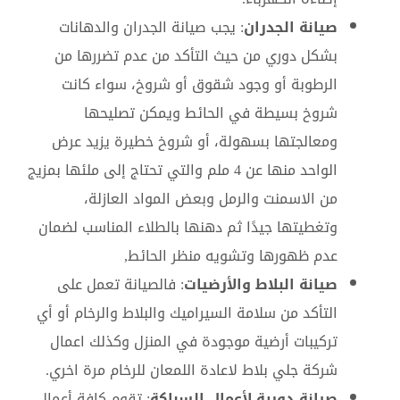
صيانة الجدران
: يجب صيانة الجدران والدهانات
بشكل دوري من حيث التأكد من عدم تضررها من
الرطوبة أو وجود شقوق أو شروخ، سواء كانت
شروخ بسيطة في الحائط ويمكن تصليحها
ومعالجتها بسهولة، أو شروخ خطيرة يزيد عرض
الواحد منها عن 4 ملم والتي تحتاج إلى ملئها بمزيج
من الاسمنت والرمل وبعض المواد العازلة،
وتغطيتها جيدًا ثم دهنها بالطلاء المناسب لضمان
عدم ظهورها وتشويه منظر الحائط,
صيانة البلاط والأرضيات
: فالصيانة تعمل على
التأكد من سلامة السيراميك والبلاط والرخام أو أي
تركيبات أرضية موجودة في المنزل وكذلك اعمال
شركة جلي بلاط لاعادة اللمعان للرخام مرة اخري.
صيانة دورية لأعمال السباكة
: تقوم كافة أعمال