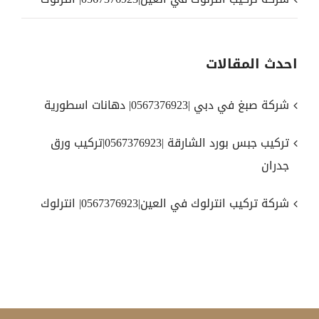
احدث المقالات
شركة صبغ في دبي |0567376923| دهانات اسطورية
تركيب جبس بورد الشارقة |0567376923|تركيب ورق
جدران
شركة تركيب انترلوك في العين|0567376923| انترلوك