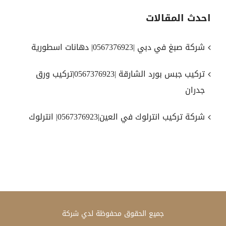
احدث المقالات
شركة صبغ في دبي |0567376923| دهانات اسطورية
تركيب جبس بورد الشارقة |0567376923|تركيب ورق
جدران
شركة تركيب انترلوك في العين|0567376923| انترلوك
جميع الحقوق محفوظة لدي
شركة