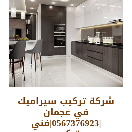
شركة تركيب سيراميك
في عجمان
|0567376923|فني