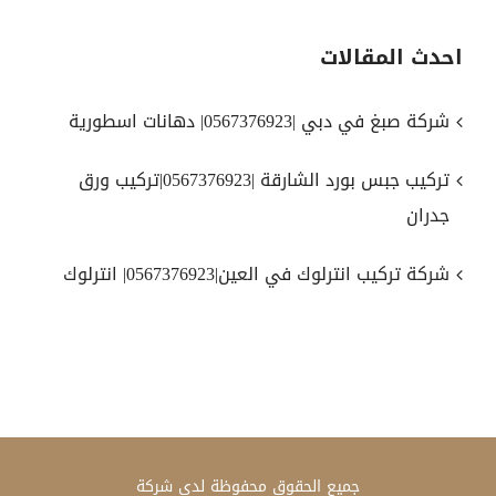
احدث المقالات
شركة صبغ في دبي |0567376923| دهانات اسطورية
تركيب جبس بورد الشارقة |0567376923|تركيب ورق
جدران
شركة تركيب انترلوك في العين|0567376923| انترلوك
جميع الحقوق محفوظة لدي
شركة