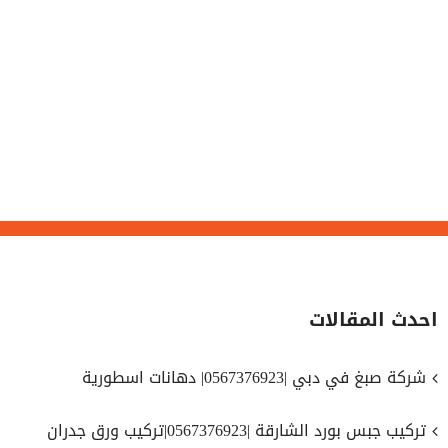
احدث المقالات
شركة صبغ في دبي |0567376923| دهانات اسطورية
تركيب جبس بورد الشارقة |0567376923|تركيب ورق جدران