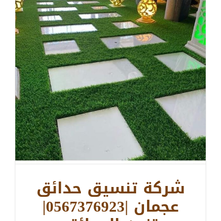
شركة تنسيق حدائق
عجمان |0567376923|