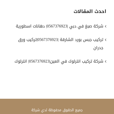
احدث المقالات
شركة صبغ في دبي |0567376923| دهانات اسطورية
تركيب جبس بورد الشارقة |0567376923|تركيب ورق
جدران
شركة تركيب انترلوك في العين|0567376923| انترلوك
جميع الحقوق محفوظة لدي
شركة