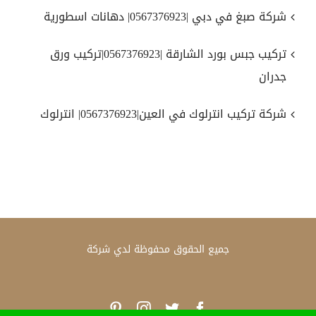
شركة صبغ في دبي |0567376923| دهانات اسطورية
تركيب جبس بورد الشارقة |0567376923|تركيب ورق
جدران
شركة تركيب انترلوك في العين|0567376923| انترلوك
جميع الحقوق محفوظة لدي
شركة
Pinterest
Instagram
Twitter
Facebook