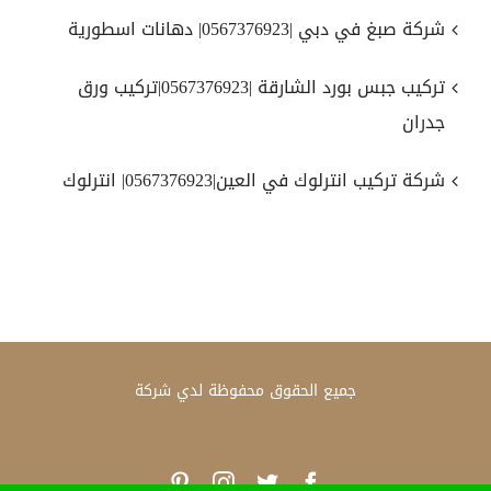
شركة صبغ في دبي |0567376923| دهانات اسطورية
تركيب جبس بورد الشارقة |0567376923|تركيب ورق
جدران
شركة تركيب انترلوك في العين|0567376923| انترلوك
جميع الحقوق محفوظة لدي
شركة
Pinterest
Instagram
Twitter
Facebook