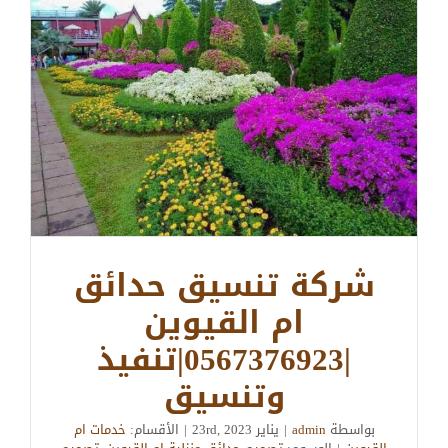
شركة تنسيق حدائق
ام القيوين
|0567376923|تنفيذ
وتنسيق
بواسطة
admin
|
يناير 23rd, 2023
|
الأقسام:
خدمات ام