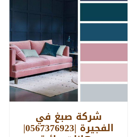
شركة صبغ في
الفجيرة |0567376923|