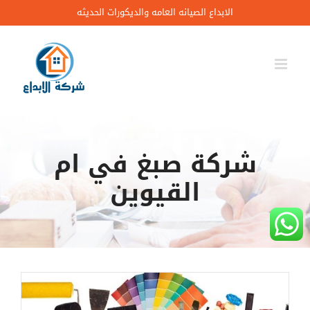
Ski
الابداع الصيانه العامه والديكورات الحديثه
t
conten
شركة صبغ في ام
القيوين