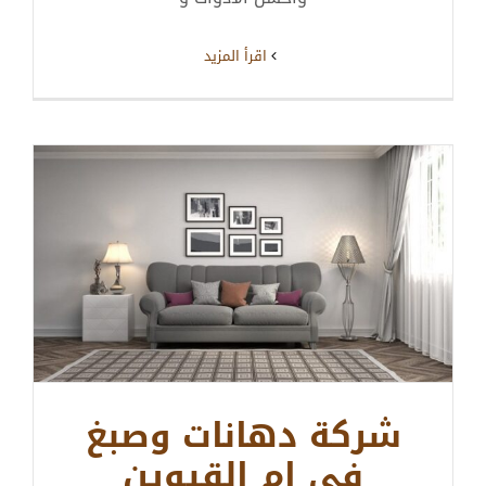
‫اقرأ المزيد
شركة دهانات وصبغ
في ام القيوين