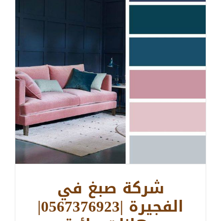
شركة صبغ في
الفجيرة |0567376923|