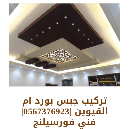
تركيب جبس بورد ام
القيوين |0567376923|
فني فورسيلنج