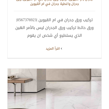
جدران واغطية جدران في ام القيوين
تركيب ورق جدران في ام القيوين |0567376923|
ورق حائط تركيب ورق الجدران ليس بالأمر الهين
الذي يستطيع أي شخص ان يقوم
‫اقرأ المزيد