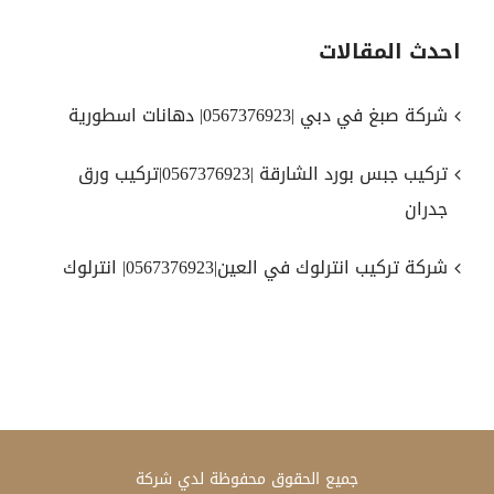
احدث المقالات
شركة صبغ في دبي |0567376923| دهانات اسطورية
تركيب جبس بورد الشارقة |0567376923|تركيب ورق
جدران
شركة تركيب انترلوك في العين|0567376923| انترلوك
جميع الحقوق محفوظة لدي
شركة