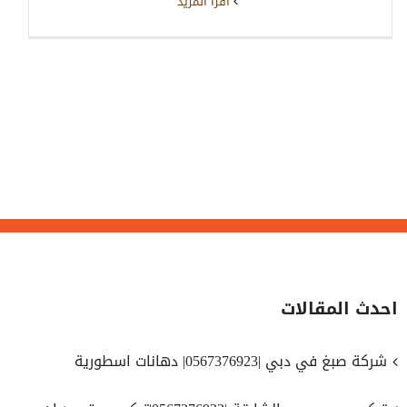
‫اقرأ المزيد
احدث المقالات
شركة صبغ في دبي |0567376923| دهانات اسطورية