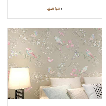
‫اقرأ المزيد